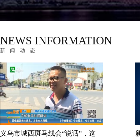
FACE
FACE
RECOGNITION
RECOG
人脸识别管理系统
人脸识别测温
NEWS INFORMATION
视觉伟业AIOT物联网数据中台是基于AI、
通过人脸识别+体
IOT、CLOUD、BIG DATA、5G等核心技
式进行人员权限的
新闻动态
术，构建统一开放的智能物联网数据中
等场所人员出入的效
台。通过连接AIOT物联网数据中台并配合
目活体检测 •采用
通用设备，向第三方开发者提供完整的人
测仪 •测温精度±0.3
客户端
前
脸识别的通用能力，为各行各业通用场景
赋能。
新里程 | 视觉伟业VMFAC