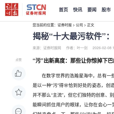
首页
快讯
要闻
股市
您当前的位置：
证券时报
>
公司
>
正文
揭秘“十大最污软件”
来源：证券时报网
作者：叶一剑
2026-02-08 
“污”出新高度：那些让你惊掉下
点赞
在数字世界的浩瀚星海中，总有一
是以一种“污”得🌸恰到好处的姿态，
并不那么“主流”，但它们独特的创意、
能瞬间抓住用户的眼球，让你在会心一笑