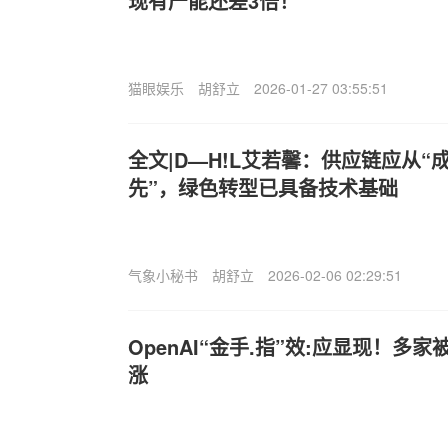
现有产能还差3倍！
猫眼娱乐
胡舒立
2026-01-27 03:55:51
全文|D—H!L艾若馨：供应链应从“
先”，绿色转型已具备技术基础
气象小秘书
胡舒立
2026-02-06 02:29:51
OpenAI“金手.指”效:应显现！多
涨