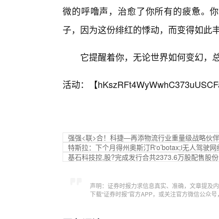
微的呼噜声，治愈了你所有的疲惫。你
子，因为这份绯红的悸动，而变得如此
它提醒着你，无论世界如何变幻，总
活动：【
hKszRFt4WyWwhC373uUSCF
强强<联>合！科捷—再添物流行业重量级战略伙
特斯拉：下个月得州奥斯汀R‘o’botax;i无人驾
基石科技控,股?完成发行合共2373.6万股配售股份
声明：证券时报力求信息真实、准确，文章提及内
下载“证券时报”官方APP，或关注官方微信公众