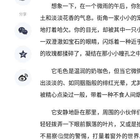
想象一下，在一个微雨的午后，你
分享
土和淡淡花香的气息。街角一家小小的
地打着哈欠。你的目光，却被其中一只
一双澄澈如宝石的眼睛，闪烁着一种近
的玫瑰都揉碎了，凝结在那小小瞳孔之
它毛色是温润的奶咖色，但当它微
出淡淡的、如同胭脂般的绯红光晕，尤
被精心点染过一般，带着一种不食人间
它安静地卧在那里，周围的小伙伴
轻轻拨弄一下眼前飘落的叶片，又或是
不易察🤔觉的警惕，打量着窗外的世界