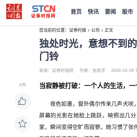
首页
快讯
要闻
股市
您当前的位置：
证券时报
>
公司
>
正文
独处时光，意想不到的
门铃
来源：证券时报网
作者：张泉灵
2026-02-08 
当寂静被打破：一个人的生活，一
点赞
夜色如墨，窗外偶尔传来几声犬吠
屏幕的光影在她脸上跳跃，映照出几分
家，瞬间变得空旷而寂寥。她习惯了张