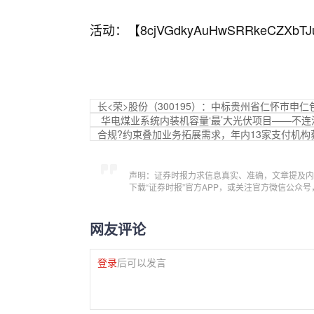
活动：【
8cjVGdkyAuHwSRRkeCZXbTJ
长<荣>股份（300195）：中标贵州省仁怀市申仁
华电煤业系统内装机容量‘最’大光伏项目——不连
合规?约束叠加业务拓展需求，年内13家支付机构
声明：证券时报力求信息真实、准确，文章提及内
下载“证券时报”官方APP，或关注官方微信公众
网友评论
登录
后可以发言